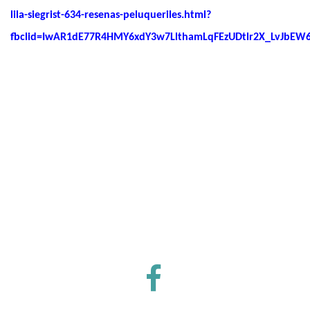
lila-siegrist-634-resenas-peluqueriles.html?
fbclid=IwAR1dE77R4HMY6xdY3w7LlthamLqFEzUDtlr2X_LvJbEW